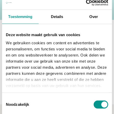
Terug naar home
Toestemming
Details
Over
Onze werkwijze
Deze website maakt gebruik van cookies
We gebruiken cookies om content en advertenties te
personaliseren, om functies voor social media te bieden
Direct contact opnemen
en om ons websiteverkeer te analyseren. Ook delen we
informatie over uw gebruik van onze site met onze
Vragen over onze dienstverlening? We helpen
partners voor social media, adverteren en analyse. Deze
je graag verder.
partners kunnen deze gegevens combineren met andere
informatie die u aan ze heeft verstrekt of die ze hebben
Neem contact op
verzameld op basis van uw gebruik van hun services.
Toestemmingsselectie
Noodzakelijk