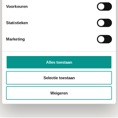
Maak kennis met onze mobiele
Voorkeuren
tandartspraktijk
Wij komen graag vrijblijvend langs om kennis
Statistieken
te maken.
Afspraak maken
Marketing
Alles toestaan
Over ons
Selectie toestaan
Voor
Weigeren
Bezoekadres