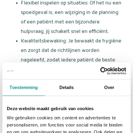
Flexibel inspelen op situaties: Of het nu een
spoedgeval is, een wijziging in de planning
of een patiënt met een bijzondere
hulpvraag, jij schakelt snel en efficiënt.
Kwaliteitsbewaking: Je bewaakt de hygiëne
en zorgt dat de richtlijnen worden
nageleefd, zodat iedere patiënt de beste
zorg krijgt.
Wie ben jij?
Toestemming
Details
Over
Jij bent een tandartsassistent(e) met een groot hart
voor patiënten en een flexibele instelling. Je houdt van
Deze website maakt gebruik van cookies
afwisseling en bent niet bang om initiatief te nemen.
We gebruiken cookies om content en advertenties te
Verder:
personaliseren, om functies voor social media te bieden
en om ons websiteverkeer te analyseren. Ook delen we