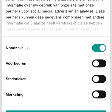
Heb je een afgeronde opleiding als
informatie over uw gebruik van onze site met onze
tandartsassistent(e) of tenminste 1 jaar
partners voor social media, adverteren en analyse. Deze
partners kunnen deze gegevens combineren met andere
werkervaring als tandartsassistent.
informatie die u aan ze heeft verstrekt of die ze hebben
Ben je warm, empathisch en doortastend in
verzameld op basis van uw gebruik van hun services.
jouw aanpak.
Heb je affiniteit met tandheelkunde voor
Toestemmingsselectie
Noodzakelijk
ouderen.
Beschik je over eigen vervoer en rijbewijs B.
Voorkeuren
Kun je een recente verklaring van goed
gedrag overleggen.
Statistieken
Waarom is dit jouw baan:
Marketing
Deze functie biedt veel meer dan alleen assisteren – jij
bent de spil van de praktijk en krijgt de kans om echt
een verschil te maken. Geen dag is hetzelfde, en jij