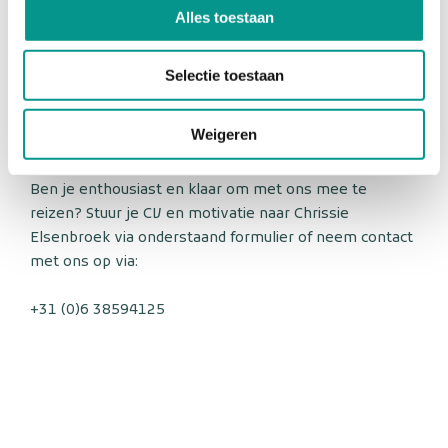
Alles toestaan
houdt van die afwisseling en verantwoordelijkheid.
Klaar om een nieuwe stap te zetten en deel uit te
maken van een betrokken, professioneel team? Dan is
Selectie toestaan
dit jouw kans!
Weigeren
Interesse?
Ben je enthousiast en klaar om met ons mee te
reizen? Stuur je CV en motivatie naar Chrissie
Elsenbroek via onderstaand formulier of neem contact
met ons op via:
+31 (0)6 38594125