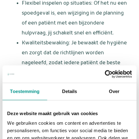
Flexibel inspelen op situaties: Of het nu een
spoedgeval is, een wijziging in de planning
of een patiënt met een bijzondere
hulpvraag, jij schakelt snel en efficiënt.
Kwaliteitsbewaking: Je bewaakt de hygiëne
en zorgt dat de richtlijnen worden
nageleefd, zodat iedere patiënt de beste
zorg krijgt.
Wie ben jij?
Toestemming
Details
Over
Jij bent een tandartsassistent(e) met een groot hart
voor patiënten en een flexibele instelling. Je houdt van
Deze website maakt gebruik van cookies
afwisseling en bent niet bang om initiatief te nemen.
We gebruiken cookies om content en advertenties te
Verder:
personaliseren, om functies voor social media te bieden
en om ons websiteverkeer te analyseren. Ook delen we