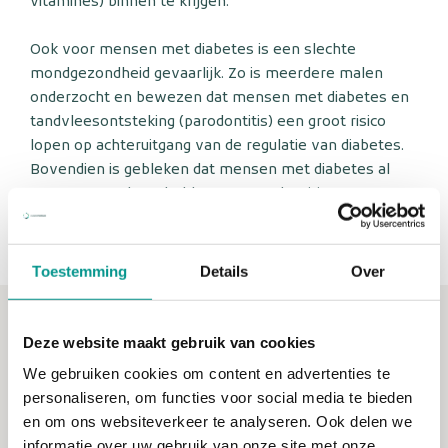
vitamines) binnen te krijgen.
Ook voor mensen met diabetes is een slechte
mondgezondheid gevaarlijk. Zo is meerdere malen
onderzocht en bewezen dat mensen met diabetes en
tandvleesontsteking (parodontitis) een groot risico
lopen op achteruitgang van de regulatie van diabetes.
Bovendien is gebleken dat mensen met diabetes al
een vergrote kans hebben op parodontitis.
Diabetespatiënten moeten dus extra aandacht
schenken aan goede mondzorg.
Toestemming
Details
Over
Voorkom sociaal isolement
Deze website maakt gebruik van cookies
Goede mondzorg voor een goed sociaal
We gebruiken cookies om content en advertenties te
contact
personaliseren, om functies voor social media te bieden
en om ons websiteverkeer te analyseren. Ook delen we
Maar een slecht gebit heeft niet alleen effect op de
informatie over uw gebruik van onze site met onze