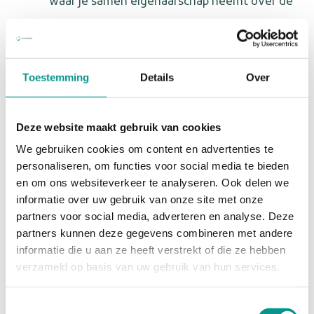
waar je samen eigenaarschap neemt over de
praktijk;
Werk in een compleet uitgeruste mobiele
solo praktijk;
Toestemming
Details
Over
Werken op zelfstandige basis of in
loondienst tegen een vast (uur)tarief;
Deze website maakt gebruik van cookies
U wordt geassisteerd door een ervaren
We gebruiken cookies om content en advertenties te
tandarts assistente;
personaliseren, om functies voor social media te bieden
Persoonlijke ontwikkeling, coaching en
en om ons websiteverkeer te analyseren. Ook delen we
informatie over uw gebruik van onze site met onze
ondersteuning;
partners voor social media, adverteren en analyse. Deze
Een veelzijdige werkomgeving vol
partners kunnen deze gegevens combineren met andere
contacten met mensen uit verschillende
informatie die u aan ze heeft verstrekt of die ze hebben
verzameld op basis van uw gebruik van hun services.
culturen.
Toestemmingsselectie